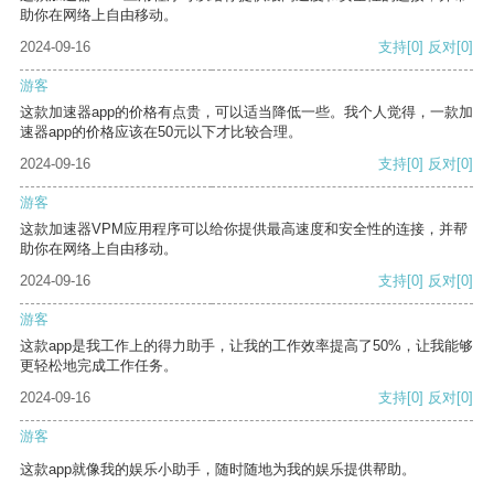
助你在网络上自由移动。
2024-09-16
支持
[0]
反对
[0]
游客
这款加速器app的价格有点贵，可以适当降低一些。我个人觉得，一款加
速器app的价格应该在50元以下才比较合理。
2024-09-16
支持
[0]
反对
[0]
游客
这款加速器VPM应用程序可以给你提供最高速度和安全性的连接，并帮
助你在网络上自由移动。
2024-09-16
支持
[0]
反对
[0]
游客
这款app是我工作上的得力助手，让我的工作效率提高了50%，让我能够
更轻松地完成工作任务。
2024-09-16
支持
[0]
反对
[0]
游客
这款app就像我的娱乐小助手，随时随地为我的娱乐提供帮助。