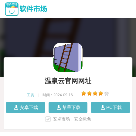
温泉云官网网址
工具
|
时间：2024-09-16
|
安卓下载
苹果下载
PC下载
安卓市场，安全绿色